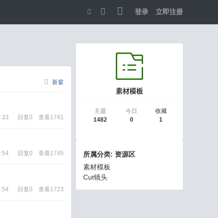
登录
立即注册
切
换
到
宽
新窗
素材模板
版
主题
今日
收藏
:33
回复
0
查看
1741
1482
0
1
:54
回复
0
查看
1745
所属分类: 资源区
素材模板
Cut镜头
:54
回复
0
查看
1723