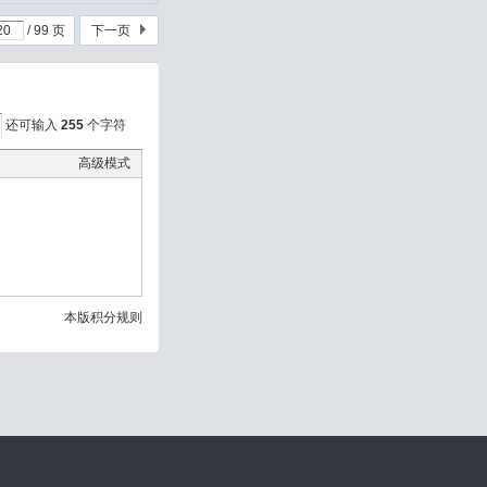
/ 99 页
下一页
还可输入
255
个字符
高级模式
本版积分规则