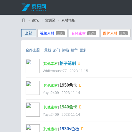
»
论坛
›
资源区
›
素材模板
C
全部
视频素材
120
音频素材
124
图片素材
170
ai
Y
全部主题
最新
热门
热帖
精华
更多
a
格子笔刷
W
[
其他素材
]
Whitemouse77
2023-11-15
an
g
1950色卡
[
其他素材
]
Yaya2409
2023-11-14
1940色卡
[
其他素材
]
Yaya2409
2023-11-14
1930s色板
[
其他素材
]