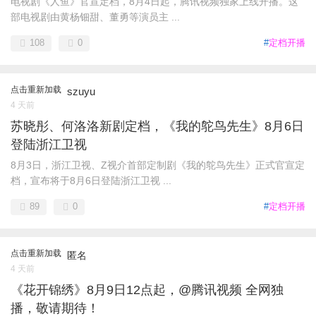
电视剧《人鱼》官宣定档，8月4日起，腾讯视频独家上线开播。这
部电视剧由黄杨钿甜、董勇等演员主 ...
108
0
#
定档开播
点击重新加载
szuyu
4 天前
苏晓彤、何洛洛新剧定档，《我的鸵鸟先生》8月6日
登陆浙江卫视
8月3日，浙江卫视、Z视介首部定制剧《我的鸵鸟先生》正式官宣定
档，宣布将于8月6日登陆浙江卫视 ...
89
0
#
定档开播
点击重新加载
匿名
4 天前
《花开锦绣》8月9日12点起，@腾讯视频 全网独
播，敬请期待！