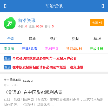
前沿资讯
前沿资讯
收藏
+4
今日:
0
主题:
9160
排名:
5
全部
最新
热门
热帖
精华
直播源
开摄&杀青
定档开播
延期&改档
开放注册
再次强调转载资源必要礼节---发帖用户必看
置顶
在本版发帖回帖前请务必阅读本版规，避免违规！
置顶
点击重新加载
szuyu
昨天 12:33
《骨语3》在中国影都顺利杀青
近日，悬疑刑侦网剧《骨语3》在中国影都顺利杀青，正式转入后期
制作阶段。 《骨语3》是腾讯视 ...