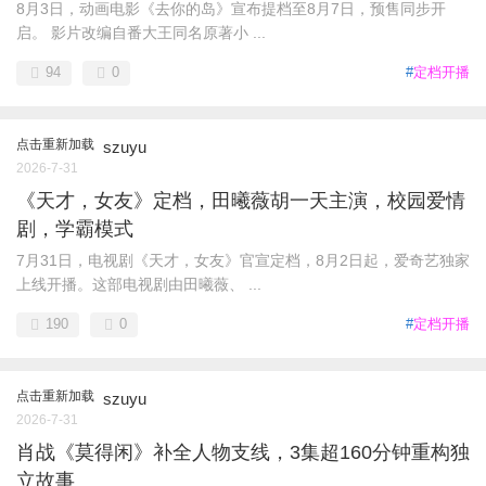
8月3日，动画电影《去你的岛》宣布提档至8月7日，预售同步开
启。 影片改编自番大王同名原著小 ...
94
0
#
定档开播
点击重新加载
szuyu
2026-7-31
《天才，女友》定档，田曦薇胡一天主演，校园爱情
剧，学霸模式
7月31日，电视剧《天才，女友》官宣定档，8月2日起，爱奇艺独家
上线开播。这部电视剧由田曦薇、 ...
190
0
#
定档开播
点击重新加载
szuyu
2026-7-31
肖战《莫得闲》补全人物支线，3集超160分钟重构独
立故事