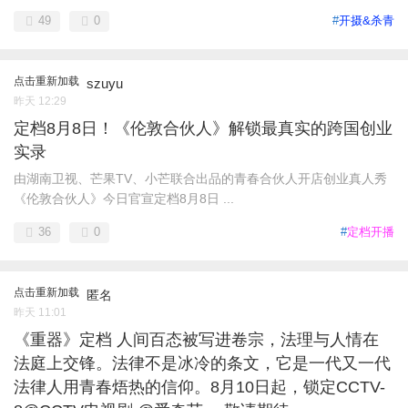
49
0
#
开摄&杀青
点击重新加载
szuyu
昨天 12:29
定档8月8日！《伦敦合伙人》解锁最真实的跨国创业
实录
由湖南卫视、芒果TV、小芒联合出品的青春合伙人开店创业真人秀
《伦敦合伙人》今日官宣定档8月8日 ...
36
0
#
定档开播
点击重新加载
匿名
昨天 11:01
《重器》定档 人间百态被写进卷宗，法理与人情在
法庭上交锋。法律不是冰冷的条文，它是一代又一代
法律人用青春焐热的信仰。8月10日起，锁定CCTV-