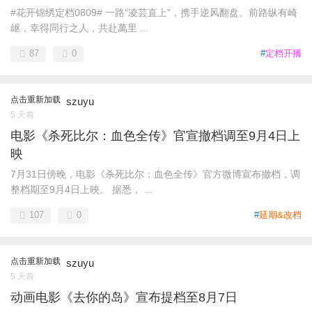
#花开锦绣定档0809# 一路“凌芸直上”，携手逆风翻盘。前路纵有崎
岖，幸得同行之人，共赴萬里 ...
87
0
#
定档开播
点击重新加载
szuyu
5 天前
电影《杀死比尔：血色全传》官宣撤档调至9月4日上
映
7月31日傍晚，电影《杀死比尔：血色全传》官方微博宣布撤档，调
整档期至9月4日上映。 据悉， ...
107
0
#
延期&改档
点击重新加载
szuyu
5 天前
动画电影《去你的岛》宣布提档至8月7日