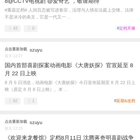
8@CCTV电视剧 @爱奇艺 ，敬请期待
#重器定档# 人间百态被写进卷宗，法理与人情在法庭上交锋。法律
不是冰冷的条文，它是一代又一 ...
43
0
#
定档开播
点击重新加载
szuyu
前天 12:27
国内首部喜剧探案动画电影《大唐妖探》官宣延至 8
月 22 日上映
8 月 5 日消息，动画电影《大唐妖探》今日宣布延期至 8 月 22 日上
映（原定 8 月 8 日上映）。本 ...
62
1
#
延期&改档
点击重新加载
szuyu
前天 12:25
《欢迎来龙餐馆》定档8月11日 沈腾蒋奇明喜剧战争