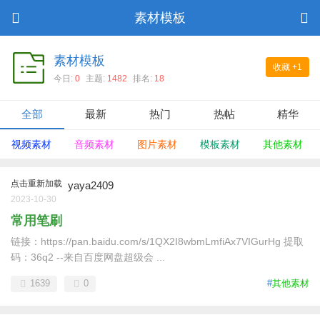
素材模板
素材模板
收藏
+1
今日:
0
主题:
1482
排名:
18
全部
最新
热门
热帖
精华
视频素材
音频素材
图片素材
模板素材
其他素材
点击重新加载
yaya2409
2023-10-30
常用笔刷
链接：https://pan.baidu.com/s/1QX2I8wbmLmfiAx7VIGurHg 提取
码：36q2 --来自百度网盘超级会 ...
1639
0
#
其他素材