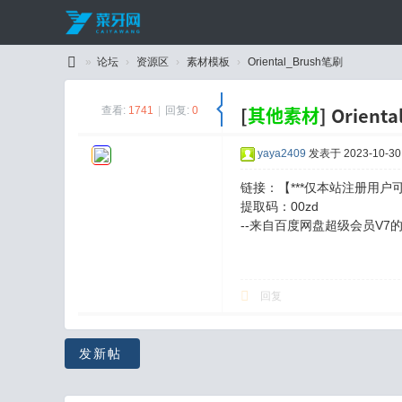
»
论坛
›
资源区
›
素材模板
›
Oriental_Brush笔刷
C
[
其他素材
]
Orient
查看:
1741
|
回复:
0
ai
Y
yaya2409
发表于 2023-10-30 
a
链接：【***仅本站注册用户可
W
提取码：00zd
an
--来自百度网盘超级会员V7
g
回复
发新帖