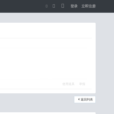
登录
立即注册
切
换
到
宽
版
使用道具
举报
返回列表