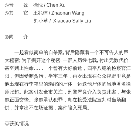
◎音 效 徐忱 / Chen Xu
◎其 它 王兆楠 / Zhaonan Wang
刘小草 / Xiaocao Sally Liu
◎简 介
一起看似简单的自杀案, 背后隐藏着一个不可告人的巨
大秘密; 为了揭开这个秘密, 一群人历经七载, 付出无数代价,
甚至赌上性命……一个曾有大好前途，四平八稳的检察官江
阳，但因受贿贪污，坐牢三年，再次出现在公众视野里竟是
他出现在行李箱里的蜷缩的尸体；运送他尸体的当地著名律
师张超。此案引发全市关注，刑警严良介入负责此案，与张
超正面交锋。张超承认犯罪，却在接受法院宣判时当场翻
供，并拿出不在场证据，案件陷入死局。
◎获奖情况