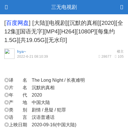
三无电视剧
[
百度网盘
]
[大陆][电视剧][沉默的真相][2020][全
12集][国语无字][MP4][H264][1080P][每集约
1.5G][共19.05G][无水印]
hya~
楼主
2022-6-21 08:10:39
28677
105
◎译 名 The Long Night / 长夜难明
◎片 名 沉默的真相
◎年 代 2020
◎产 地 中国大陆
◎类 别 剧情 / 悬疑 / 犯罪
◎语 言 汉语普通话
◎上映日期 2020-09-16(中国大陆)