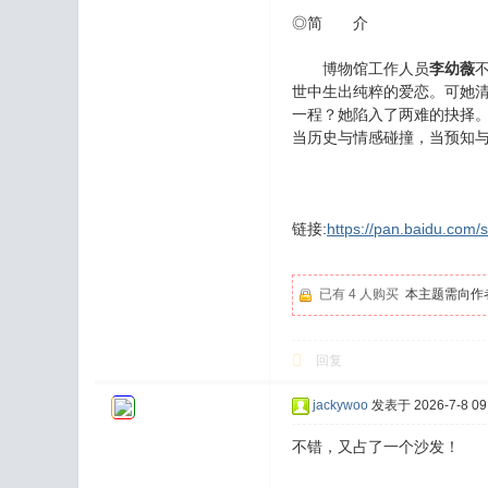
◎简 介
博物馆工作人员
李幼薇
世中生出纯粹的爱恋。可她
一程？她陷入了两难的抉择
当历史与情感碰撞，当预知
链接:
https://pan.baidu.co
已有 4 人购买
本主题需向作
回复
jackywoo
发表于 2026-7-8 09:
不错，又占了一个沙发！