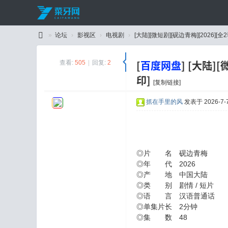
»
论坛
›
影视区
›
电视剧
›
[大陆][微短剧][砚边青梅][2026][全2季
C
[
百度网盘
]
[大陆][微
查看:
505
|
回复:
2
ai
印]
Y
[复制链接]
a
抓在手里的风
发表于 2026-7-7
W
an
g
◎片 名 砚边青梅
◎年 代 2026
◎产 地 中国大陆
◎类 别 剧情 / 短片
◎语 言 汉语普通话
◎单集片长 2分钟
◎集 数 48