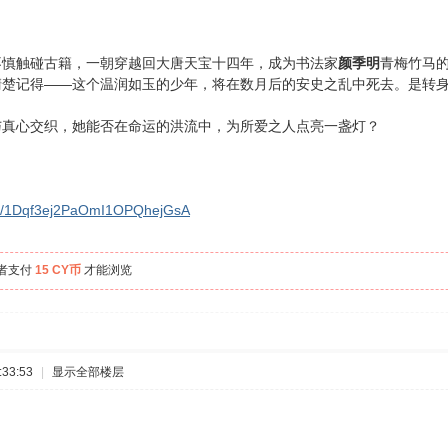
不慎触碰古籍，一朝穿越回大唐天宝十四年，成为书法家
颜季明
青梅竹马
清楚记得——这个温润如玉的少年，将在数月后的安史之乱中死去。是转
。
与真心交织，她能否在命运的洪流中，为所爱之人点亮一盏灯？
m/s/1Dqf3ej2PaOmI1OPQhejGsA
者支付
15 CY币
才能浏览
33:53
|
显示全部楼层