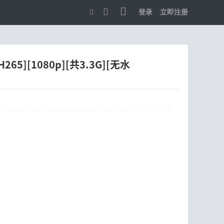
登录
立即注册
切
换
到
65][1080p][共3.3G][无水
宽
版