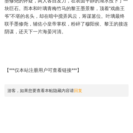
墨修尧的怀疑，两人各自发力，在表面平静的湖水投下了一
块巨石。而本和叶璃青梅竹马的黎王墨景黎，顶着“戏曲王
爷”不堪的名头，却在暗中搅弄风云，筹谋篡位。叶璃最终
联手墨修尧，辅佐小皇帝掌权，粉碎了穆阳侯、黎王的接连
阴谋，还天下一片海晏河清。
【***仅本站注册用户可查看链接***】
游客，如果您要查看本帖隐藏内容请
回复