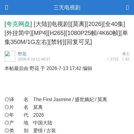
三无电视剧
[
夸克网盘
]
[大陆][电视剧][莫离][2026][全40集]
[外挂简中][MP4][H265][1080P25帧/4K60帧][单
集350M/1G左右][禁转][回复可见]
野花
楼主
2026-6-10 11:46:37
2722
62
本帖最后由 野花 于 2026-7-13 17:42 编辑
◎译 名 The First Jasmine / 盛世嫡妃 / 莫离
◎片 名 莫离
◎年 代 2026
◎产 地 中国大陆
◎类 别 爱情 / 古装