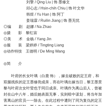
刘擎 / Qing Liu | 饰 墨修文
邱心志 / Hsin-chih Chiu | 饰 叶文华
韩煜 / Yu Han | 饰 阿丁
姜瑞霖 / Ruilin Jiang | 饰 墨无忧
◎编 剧 赵娜 / Na Zhao
◎摄 影 黎红宙
◎美 术 金杨 / Yang Jin
◎服 装 梁婷婷 / Tingting Liang
◎动作特技 王德明 / De Ming Wang
◎简 介
叶府的长女叶璃（白鹿 饰），嫁去破败的定王府，和
双腿残疾的定王墨修尧成亲，而在叶璃出嫁当日，黎王墨景
黎与叶府次女叶莹也于同日成亲。叶璃作为离山后人，曾被
封在山中八年，婚后她表面无事，实则暗中谋划，将当年加
害离山的官员一一除去。在此过程中遭到了同为复仇的定王