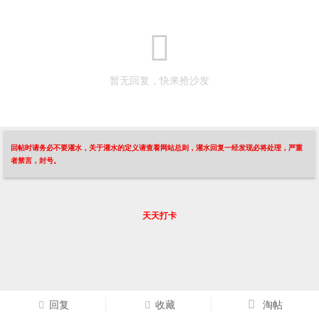
暂无回复，快来抢沙发
回帖时请务必不要灌水，关于灌水的定义请查看网站总则，灌水回复一经发现必将处理，严重
者禁言，封号。
天天打卡
回复
收藏
淘帖