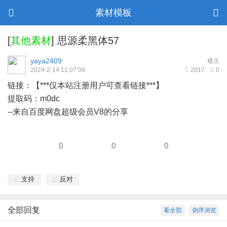
素材模板
[
其他素材
]
思源柔黑体57
yaya2409
楼主
2024-2-14 11:07:09
2017
0
链接：【***仅本站注册用户可查看链接***】
提取码：m0dc
--来自百度网盘超级会员V8的分享
0
0
0
支持
反对
全部回复
看全部
倒序浏览