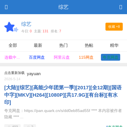
综艺
综艺
收藏
+8
今日:
0
主题:
131
排名:
7
全部
最新
热门
热帖
精华
连载中...
百度网盘
阿里云盘
115网盘
夸克网盘
点击重新加载
yayuan
2026-5-14
[大陆][综艺][高能少年团第一季][2017][全12期][国语
中字][MKV][H264][1080P][共17.9G][有台标][有水
印]
夸克网盘：https://pan.quark.cn/s/dd0eb85ad55f **** 本内容被作者
隐藏 **** ...