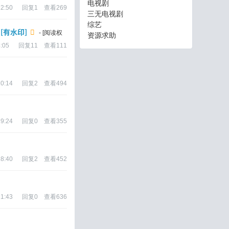
电视剧
22:50
回复
1
查看
269
三无电视剧
综艺
B][有水印]
- [阅读权
资源求助
:05
回复
11
查看
111
10:14
回复
2
查看
494
19:24
回复
0
查看
355
18:40
回复
2
查看
452
21:43
回复
0
查看
636