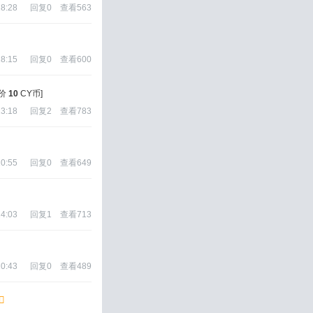
18:28
回复
0
查看
563
18:15
回复
0
查看
600
售价
10
CY币]
13:18
回复
2
查看
783
20:55
回复
0
查看
649
14:03
回复
1
查看
713
20:43
回复
0
查看
489