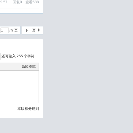
19:57
回复
0
查看
588
/ 9 页
下一页
还可输入
255
个字符
高级模式
本版积分规则