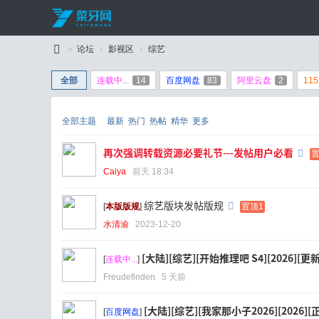
»
论坛
›
影视区
›
综艺
C
全部
连载中...
14
百度网盘
83
阿里云盘
2
11
ai
Y
全部主题
最新
热门
热帖
精华
更多
a
再次强调转载资源必要礼节---发帖用户必看
W
置
Caiya
前天 18:34
an
g
综艺版块发帖版规
[
本版版规
]
置顶1
水清渝
2023-12-20
[大陆][综艺][开始推理吧 S4][2026][更
[
连载中...
]
Freudefinden
5 天前
[大陆][综艺][我家那小子2026][2026]
[
百度网盘
]