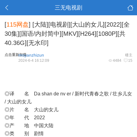
三无电视剧
[
115网盘
]
[大陆][电视剧][大山的女儿][2022][全
30集][国语/内封简中][MKV][H264][1080P][共
40.36G][无水印]
点击重新加载
moyanzhizun
楼主
2024-6-4 16:12:09
4484
15
◎译 名 Da shan de nv er / 新时代青春之歌 / 壮乡儿女
/ 大山的女儿
◎片 名 大山的女儿
◎年 代 2022
◎产 地 中国大陆
◎类 别 剧情