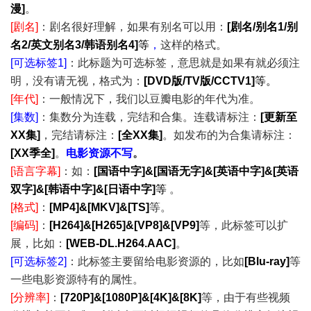
漫]
。
[剧名]
：剧名很好理解，如果有别名可以用：
[剧名/别名1/别
名2/英文别名3/韩语别名4]
等
，
这样的格式。
[可选标签1]
：此标题为可选标签，意思就是如果有就必须注
明，没有请无视，格式为：
[
DVD版/TV版/CCTV1
]
等。
[年代]
：一般情况下，我们以豆瓣电影的年代为准。
[集数]
：集数分为连载，完结
和合集
。连载请标注：
[更新至
XX集]
，完结请标注：
[全XX集]
。如发布的为合集请标注：
[XX季全]
。
电影资源不写
。
[语言字幕]
：如：
[国语中字]&[国语无字]&[英语中字]&[英语
双字]&[韩语中字]&[日语中字]
等
。
[格式]
：
[MP4]&[MKV]&[TS]
等。
[编码]
：
[H264]&[H265]&[VP8]&[VP9]
等，此标签可以扩
展，比如：
[WEB-DL.H264.AAC]
。
[可选标签2]
：此标签主要留给电影资源的，比如
[Blu-ray]
等
一些电影资源特有的属性。
[分辨率]
：
[720P]&[1080P]&[4K]&[8K]
等，由于有些视频