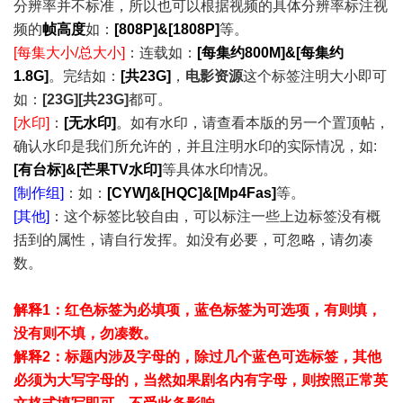
分辨率并不标准，所以也可以根据视频的具体分辨率标注视
频的
帧高度
如：
[808P]&[1808P]
等。
[每集大小/总大小]
：连载如：
[每集约800M]&[每集约
1.8G]
。完结如：
[共23G]
，
电影资源
这个标签注明大小即可
如：
[23G][共23G]
都可。
[水印]
：
[无水印]
。如有水印，请查看本版的另一个置顶帖，
确认水印是我们所允许的，并且注明水印的实际情况，如:
[有台标]&[芒果TV水印]
等具体水印情况。
[制作组]
：如：
[CYW]&[HQC]&[Mp4Fas]
等。
[其他]
：这个标签比较自由，可以标注一些上边标签没有概
括到的属性，请自行发挥。如没有必要，可忽略，请勿凑
数。
解释1：红色标签为必填项，蓝色标签为可选项，有则填，
没有则不填，勿凑数。
解释2：标题内涉及字母的，除过几个蓝色可选标签，其他
必须为大写字母的，当然如果剧名内有字母，则按照正常英