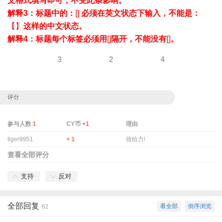
文格式填写即可，不受此条影响。
解释3：标题中的：
[]
必须在英文状态下输入，不能是：
【】
这样的中文状态。
解释4：标题每个标签必须用
[]
隔开，不能没有
[]
。
3
2
4
评分
参与人数
1
CY币
+1
理由
tiger9951
+ 1
很给力!
查看全部评分
支持
反对
全部回复
看全部
倒序浏览
62