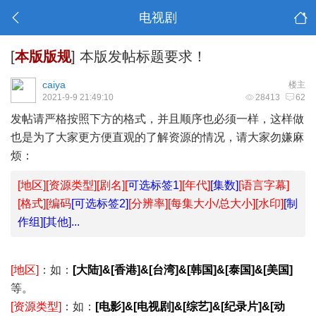
电视剧
[
本版版规
]
本版发帖标题要求！
caiya
楼主
2021-9-9 21:49:10
28413
62
发帖请严格按照下方的格式，并且顺序也必须一样，这样做
也是为了大家更方便直观的了解资源的情况，请大家勿嫌麻
烦：
[地区][资源类型][剧名][
可选标签1
][年代]
[集数]
[语言字幕]
[格式][
编码
[可选标签2]
[分辨率][每集大小/总大小][水印]
[制
作组][其他]...
[地区]
：如：
[大陆]&[香港]&[台湾]&[韩国]&[泰国]&[美国]
等。
[资源类型]
：如：
[电影]&[电视剧]&[综艺]&[纪录片]&[动