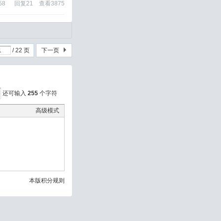
58
回复
21
查看
3875
/ 22 页
下一页
还可输入
255
个字符
高级模式
本版积分规则