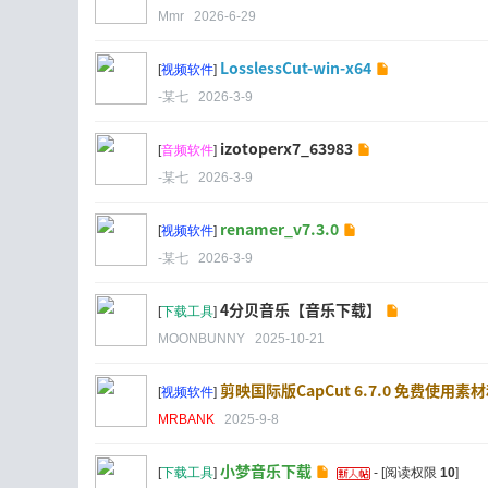
Mmr
2026-6-29
LosslessCut-win-x64
[
视频软件
]
-某七
2026-3-9
izotoperx7_63983
[
音频软件
]
-某七
2026-3-9
renamer_v7.3.0
[
视频软件
]
-某七
2026-3-9
4分贝音乐【音乐下载】
[
下载工具
]
MOONBUNNY
2025-10-21
剪映国际版CapCut 6.7.0 免费使用素
[
视频软件
]
MRBANK
2025-9-8
小梦音乐下载
[
下载工具
]
- [阅读权限
10
]