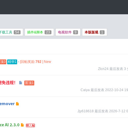
下载工具
54
插件&脚本
23
电视软件
9
本版版规
1
顶3
精华1
-
[回帖奖励
792
]
New
Zlcn24
最后发表
3
避免违规！
置顶1
Caiya
最后发表
2022-10-24 19
emover
Jjy618618
最后发表
2026-7-12 
 AI 2.3.0