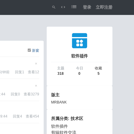
登录
立即注册
切
换
到
宽
新窗
软件插件
版
隐
主题
今日
收藏
藏
 分钟前
回复
1
查看
12
318
0
5
置
顶
帖
隐
藏
:44
回复
0
查看
3279
版主
置
顶
MRBANK
帖
09:44
回复
4
查看
454
所属分类: 技术区
软件插件
剪辑软件交流