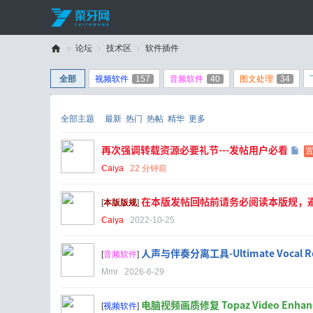
»
论坛
›
技术区
›
软件插件
C
全部
视频软件
157
音频软件
40
图文处理
34
ai
Y
全部主题
最新
热门
热帖
精华
更多
a
再次强调转载资源必要礼节---发帖用户必看
W
置
Caiya
22 分钟前
an
g
在本版发帖回帖前请务必阅读本版规，
[
本版版规
]
Caiya
2022-10-25
人声与伴奏分离工具-Ultimate Vocal R
[
音频软件
]
Mmr
2026-6-29
电脑视频画质修复 Topaz Video Enhance
[
视频软件
]