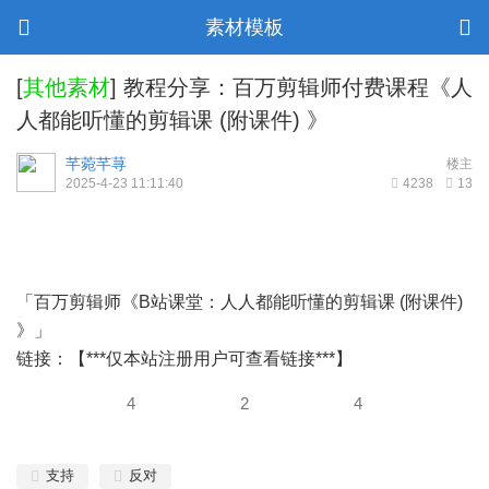
素材模板
[
其他素材
]
教程分享：百万剪辑师付费课程《人
人都能听懂的剪辑课 (附课件) 》
芊菀芊荨
楼主
2025-4-23 11:11:40
4238
13
「百万剪辑师《B站课堂：人人都能听懂的剪辑课 (附课件)
》」
链接：【***仅本站注册用户可查看链接***】
4
2
4
支持
反对