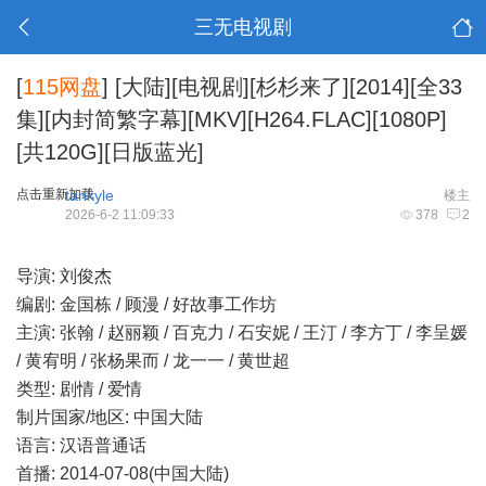
三无电视剧
[
115网盘
]
[大陆][电视剧][杉杉来了][2014][全33
集][内封简繁字幕][MKV][H264.FLAC][1080P]
[共120G][日版蓝光]
点击重新加载
tankyle
楼主
2026-6-2 11:09:33
378
2
导演: 刘俊杰
编剧: 金国栋 / 顾漫 / 好故事工作坊
主演: 张翰 / 赵丽颖 / 百克力 / 石安妮 / 王汀 / 李方丁 / 李呈媛
/ 黄宥明 / 张杨果而 / 龙一一 / 黄世超
类型: 剧情 / 爱情
制片国家/地区: 中国大陆
语言: 汉语普通话
首播: 2014-07-08(中国大陆)