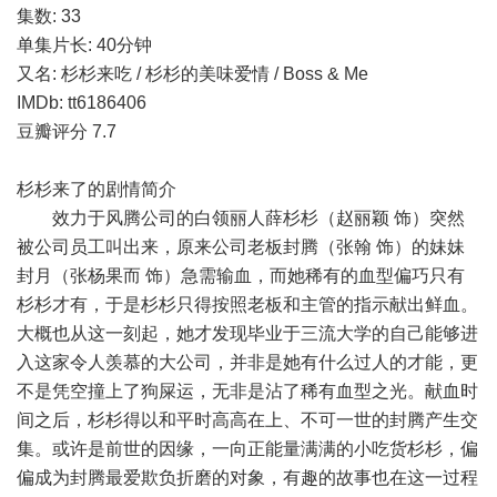
集数: 33
单集片长: 40分钟
又名: 杉杉来吃 / 杉杉的美味爱情 / Boss & Me
IMDb: tt6186406
豆瓣评分 7.7
杉杉来了的剧情简介
效力于风腾公司的白领丽人薛杉杉（赵丽颖 饰）突然
被公司员工叫出来，原来公司老板封腾（张翰 饰）的妹妹
封月（张杨果而 饰）急需输血，而她稀有的血型偏巧只有
杉杉才有，于是杉杉只得按照老板和主管的指示献出鲜血。
大概也从这一刻起，她才发现毕业于三流大学的自己能够进
入这家令人羡慕的大公司，并非是她有什么过人的才能，更
不是凭空撞上了狗屎运，无非是沾了稀有血型之光。献血时
间之后，杉杉得以和平时高高在上、不可一世的封腾产生交
集。或许是前世的因缘，一向正能量满满的小吃货杉杉，偏
偏成为封腾最爱欺负折磨的对象，有趣的故事也在这一过程