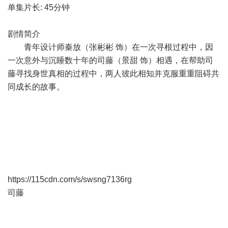
单集片长: 45分钟
剧情简介
青年设计师秦放（张彬彬 饰）在一次寻根过程中，因
一次意外与沉睡数十年的司藤（景甜 饰）相遇，在帮助司
藤寻找身世真相的过程中，两人彼此相知并克服重重阻碍共
同成长的故事。
https://115cdn.com/s/swsng7136rg
司藤