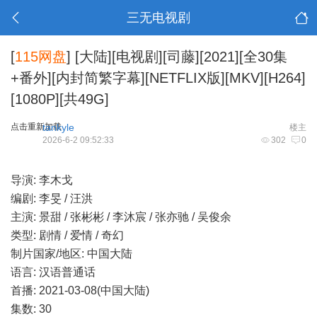
三无电视剧
[
115网盘
]
[大陆][电视剧][司藤][2021][全30集
+番外][内封简繁字幕][NETFLIX版][MKV][H264]
[1080P][共49G]
点击重新加载
tankyle
楼主
2026-6-2 09:52:33
302
0
导演: 李木戈
编剧: 李旻 / 汪洪
主演: 景甜 / 张彬彬 / 李沐宸 / 张亦驰 / 吴俊余
类型: 剧情 / 爱情 / 奇幻
制片国家/地区: 中国大陆
语言: 汉语普通话
首播: 2021-03-08(中国大陆)
集数: 30