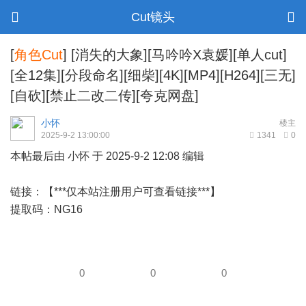
Cut镜头
[
角色Cut
]
[消失的大象][马吟吟X袁媛][单人cut]
[全12集][分段命名][细柴][4K][MP4][H264][三无]
[自砍][禁止二改二传][夸克网盘]
小怀
楼主
2025-9-2 13:00:00
1341
0
本帖最后由 小怀 于 2025-9-2 12:08 编辑
链接：【***仅本站注册用户可查看链接***】
提取码：NG16
0
0
0