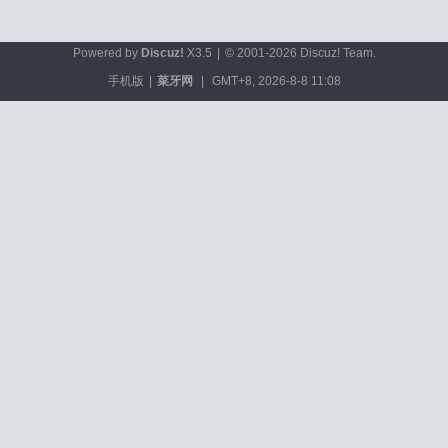
Powered by
Discuz!
X3.5
|
© 2001-2026
Discuz! Team
.
手机版
|
菜牙网
|
GMT+8, 2026-8-8 11:08