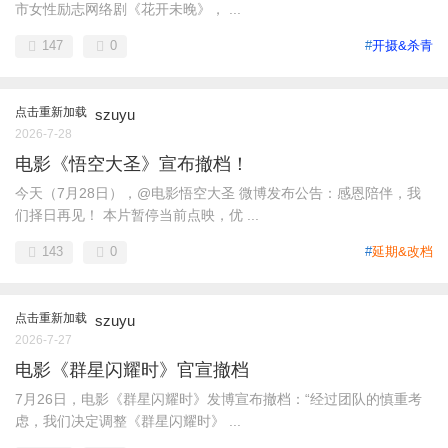
市女性励志网络剧《花开未晚》， ...
147
0
#
开摄&杀青
点击重新加载
szuyu
2026-7-28
电影《悟空大圣》宣布撤档！
今天（7月28日），@电影悟空大圣 微博发布公告：感恩陪伴，我
们择日再见！ 本片暂停当前点映，优 ...
143
0
#
延期&改档
点击重新加载
szuyu
2026-7-27
电影《群星闪耀时》官宣撤档
7月26日，电影《群星闪耀时》发博宣布撤档：“经过团队的慎重考
虑，我们决定调整《群星闪耀时》 ...