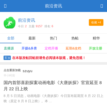
前沿资讯
前沿资讯
收藏
+4
今日:
2
主题:
9157
排名:
6
全部
最新
热门
热帖
精华
直播源
开摄&杀青
定档开播
延期&改档
开放注册
在本版发帖回帖前请务必阅读本版规，避免违规！
置顶
点击重新加载
szuyu
半小时前
国内首部喜剧探案动画电影《大唐妖探》官宣延至 8
月 22 日上映
8 月 5 日消息，动画电影《大唐妖探》今日宣布延期至 8 月 22 日上
映（原定 8 月 8 日上映）。本 ...