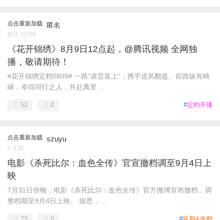
点击重新加载
匿名
前天 11:06
《花开锦绣》8月9日12点起，@腾讯视频 全网独
播，敬请期待！
#花开锦绣定档0809# 一路“凌芸直上”，携手逆风翻盘。前路纵有崎
岖，幸得同行之人，共赴萬里 ...
52
0
#
定档开播
点击重新加载
szuyu
3 天前
电影《杀死比尔：血色全传》官宣撤档调至9月4日上
映
7月31日傍晚，电影《杀死比尔：血色全传》官方微博宣布撤档，调
整档期至9月4日上映。 据悉， ...
73
0
#
延期&改档