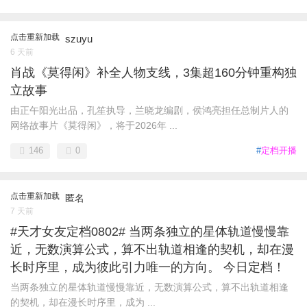
点击重新加载
szuyu
6 天前
肖战《莫得闲》补全人物支线，3集超160分钟重构独
立故事
由正午阳光出品，孔笙执导，兰晓龙编剧，侯鸿亮担任总制片人的
网络故事片《莫得闲》，将于2026年 ...
146
0
#
定档开播
点击重新加载
匿名
7 天前
#天才女友定档0802# 当两条独立的星体轨道慢慢靠
近，无数演算公式，算不出轨道相逢的契机，却在漫
长时序里，成为彼此引力唯一的方向。 今日定档！
当两条独立的星体轨道慢慢靠近，无数演算公式，算不出轨道相逢
的契机，却在漫长时序里，成为 ...