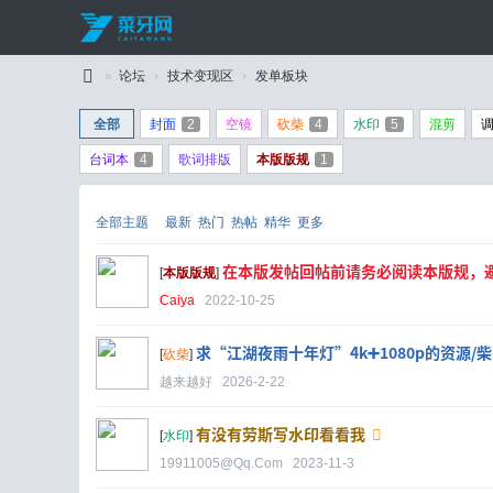
»
论坛
›
技术变现区
›
发单板块
C
全部
封面
2
空镜
砍柴
4
水印
5
混剪
ai
台词本
4
歌词排版
本版版规
1
Y
a
全部主题
最新
热门
热帖
精华
更多
W
an
在本版发帖回帖前请务必阅读本版规，
[
本版版规
]
g
Caiya
2022-10-25
求“江湖夜雨十年灯”4k➕1080p的资源/
[
砍柴
]
越来越好
2026-2-22
有没有劳斯写水印看看我
[
水印
]
19911005@qq.com
2023-11-3