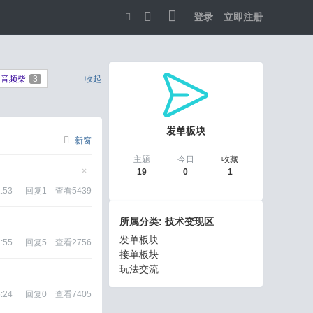
登录
立即注册
切
换
音频柴
3
收起
到
宽
发单板块
版
新窗
主题
今日
收藏
19
0
1
隐
藏
:53
回复
1
查看
5439
置
顶
帖
所属分类: 技术变现区
发单板块
:55
回复
5
查看
2756
接单板块
玩法交流
:24
回复
0
查看
7405