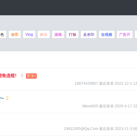
调色
修图
Vlog
解说
游戏
打轴
去水印
短视频
广告片
避免违规！
置顶1
18874429967
最后发表
2022-12-1 12
柴～
Wendii05
最后发表
2026-4-17 22
19911005@qq.com
最后发表
2023-11-3 06