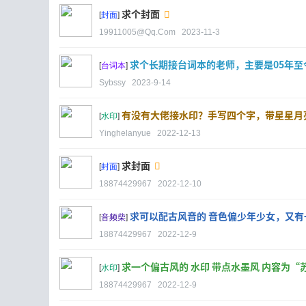
求个封面
[
封面
]
19911005@qq.com
2023-11-3
求个长期接台词本的老师，主要是05年至
[
台词本
]
Sybssy
2023-9-14
有没有大佬接水印？手写四个字，带星星月
[
水印
]
Yinghelanyue
2022-12-13
求封面
[
封面
]
18874429967
2022-12-10
求可以配古风音的 音色偏少年少女，又有一
[
音频柴
]
18874429967
2022-12-9
求一个偏古风的 水印 带点水墨风 内容为“苏
[
水印
]
18874429967
2022-12-9