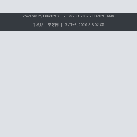
Powered by
Discuz!
X3.5
|
© 2001-2026
Discuz! Team
.
手机版
|
菜牙网
|
GMT+8, 2026-8-8 02:05