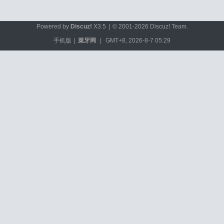
Powered by
Discuz!
X3.5
|
© 2001-2026
Discuz! Team
.
手机版
|
菜牙网
|
GMT+8, 2026-8-7 05:29