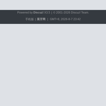
Powered by
Discuz!
X3.5
|
© 2001-2026
Discuz! Team
.
手机版
|
菜牙网
|
GMT+8, 2026-8-7 23:42