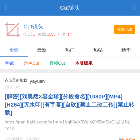
Cut镜头
Cut镜头
收藏
+18
今日:
1
主题:
1568
排名:
14
全部
最新
热门
热帖
精华
空镜
角色Cut
音频Cut
本版版规
点击重新加载
yayuan
2026-3-5
[解密][刘昊然X容金珍][分段命名][1080P][MP4]
[H264][无水印][有字幕][自砍][禁止二改二传][禁止转
载]
https://pan.baidu.com/s/1mm1Kqb6eVBYglnQYEvoDuQ 提取码:
1010