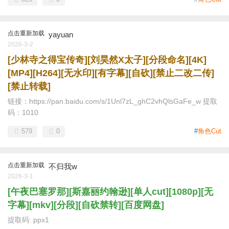
点击重新加载
yayuan
2026-3-2
[少林寺之得宝传奇][刘昊然X太子][分段命名][4K]
[MP4][H264][无水印][有字幕][自砍][禁止二改二传]
[禁止转载]
链接：https://pan.baidu.com/s/1Unl7zL_ghC2vhQlsGaFe_w 提取
码：1010
579
0
#
角色Cut
点击重新加载
不归我w
2026-3-1
[午夜巴塞罗那][斯嘉丽约翰逊][单人cut][1080p][无
字幕][mkv][分段][自砍禁转][百度网盘]
提取码: ppx1