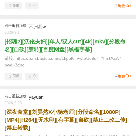
649
0
#
角色Cut
点击重新加载
不归我w
2026-3-1
[招魂2][沃伦夫妇][单人/双人cut][4k][mkv][分段命
名][自砍][禁转][百度网盘][黑框字幕]
链接: https://pan.baidu.com/s/1kpoKTVwtSUo9dHiYImTAZA?
pwd=3dng
598
0
#
角色Cut
点击重新加载
yayuan
2026-2-28
[深夜食堂][刘昊然X小杨老师][分段命名][1080P]
[MP4][H264][无水印][有字幕][自砍][禁止二改二传]
[禁止转载]