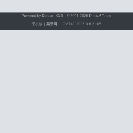
Powered by
Discuz!
X3.5
|
© 2001-2026
Discuz! Team
.
手机版
|
菜牙网
|
GMT+8, 2026-8-8 21:05