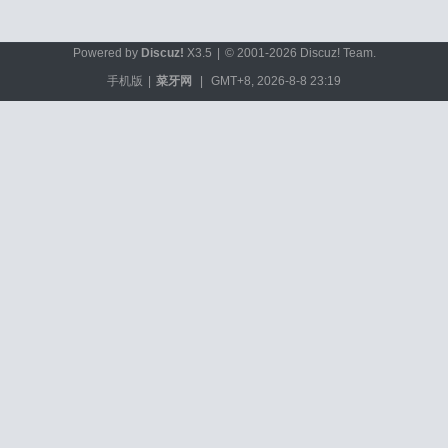
Powered by
Discuz!
X3.5
|
© 2001-2026
Discuz! Team
.
手机版
|
菜牙网
|
GMT+8, 2026-8-8 23:19