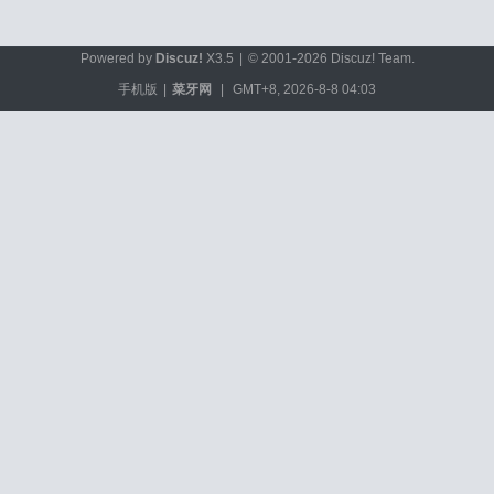
Powered by
Discuz!
X3.5
|
© 2001-2026
Discuz! Team
.
手机版
|
菜牙网
|
GMT+8, 2026-8-8 04:03