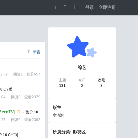
登录
立即注册
切
换
到
宽
新窗
版
综艺
22:59
回复
1
查看
657
主题
今日
收藏
131
0
8
10
CY币]
:04
回复
0
查看
2379
版主
eroTV]
- [售价
10
水清渝
:27
回复
0
查看
2392
所属分类: 影视区
售价
16
CY币]