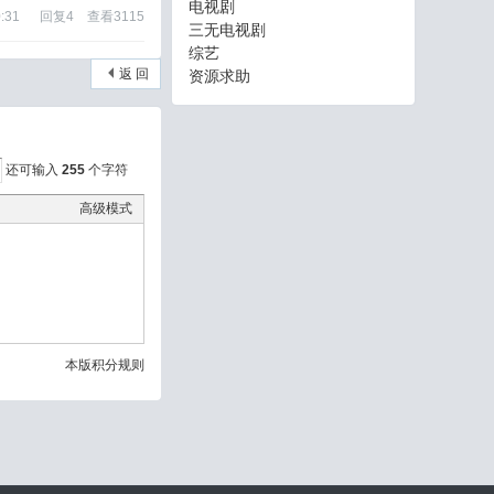
电视剧
:31
回复
4
查看
3115
三无电视剧
综艺
返 回
资源求助
还可输入
255
个字符
高级模式
本版积分规则