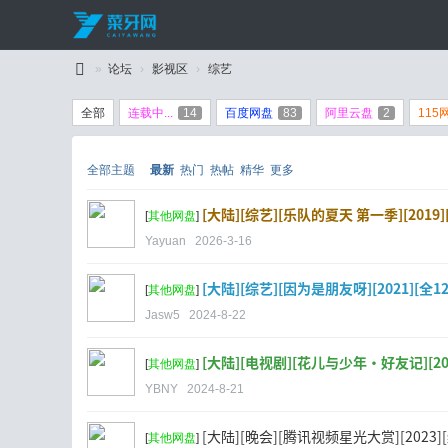
»
论坛
›
影视区
›
综艺
C
全部
连载中...
14
百度网盘
83
阿里云盘
2
115
ai
Y
全部主题
最新
热门
热帖
精华
更多
a
[大陆][综艺][乐队的夏天 第一季][2019][
W
[
其他网盘
]
Yayuan
2026-3-16
an
g
[大陆][综艺][因为是朋友呀][2021][全12期]
[
其他网盘
]
Jasw5
2024-8-22
[大陆][电视剧][花儿与少年·好友记][2024]
[
其他网盘
]
CY币]
YBNY
2024-8-21
[大陆][晚会][腾讯视频星光大赏][2023][红
[
其他网盘
]