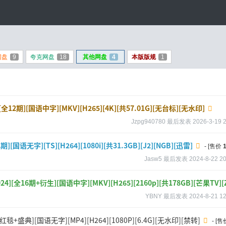
网盘
9
夸克网盘
18
其他网盘
4
本版版规
1
全12期][国语中字][MKV][H265][4K][共57.01G][无台标][无水印]
Jzpg940780
最后发表
2026-3-19 
[国语无字][TS][H264][1080i][共31.3GB][J2][NGB][迅雷]
- [售价
Jasw5
最后发表
2024-8-22 20
[全16期+衍生][国语中字][MKV][H265][2160p][共178GB][芒果TV][Z
YBNY
最后发表
2024-8-21 12
毯+盛典][国语无字][MP4][H264][1080P][6.4G][无水印][禁转]
- [